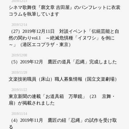
2019/12/23
シネマ歌舞伎『廓文章 吉田屋』のパンフレットに衣裳
コラムを執筆しています
2019/12/14
（27）2019年12月11日 対談イベント「伝統芸能と自
然の関わりvol.1 ～絶滅危惧種「イヌワシ」を例に
～」（港区エコプラザ・東京）
2019/12/08
（5）2019年12月 鷹匠の道具「忍縄」完成しました
2019/11/29
文楽技術職員（床山）職人募集情報（国立文楽劇場）
2019/11/22
東京新聞の連載「お道具箱 万華鏡」（23 京舞・
扇）が掲載されました
2019/11/14
（4）2019年11月 鷹匠の紐「忍縄」の試作を受け取
る