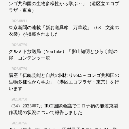
ンゴ共和国の生物多様性から学ぶ～」（港区立エコプ
ラザ・東京）
2023/08/11
東京新聞の連載「新お道具箱 万華鏡」（68 文楽の
衣裳）が掲載されました
2023/07/30
クルミド放送局（YouTube）「影山知明とひらく能の
扉」コンテンツ一覧
2023/07/30
講座「伝統芸能と自然の関わりvol.5～コンゴ共和国の
生物多様性から学ぶ」（港区エコプラザ・東京）を行
います
2023/07/30
（34）2023年7月 IRCI国際会議でコロナ禍の能装束製
作現場の状況について報告しました
2023/07/26