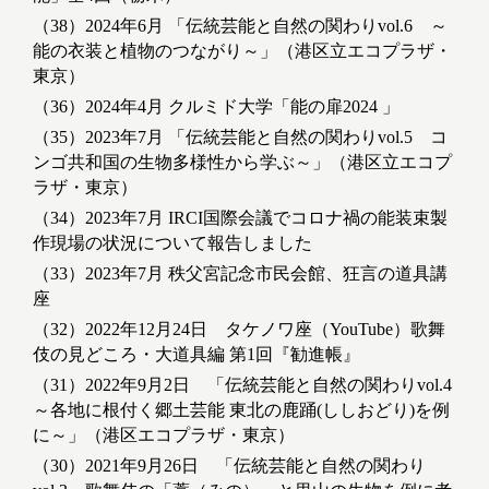
（38）2024年6月 「伝統芸能と自然の関わりvol.6 ～
能の衣装と植物のつながり～」（港区立エコプラザ・
東京）
（36）2024年4月 クルミド大学「能の扉2024 」
（35）2023年7月 「伝統芸能と自然の関わりvol.5 コ
ンゴ共和国の生物多様性から学ぶ～」（港区立エコプ
ラザ・東京）
（34）2023年7月 IRCI国際会議でコロナ禍の能装束製
作現場の状況について報告しました
（33）2023年7月 秩父宮記念市民会館、狂言の道具講
座
（32）2022年12月24日 タケノワ座（YouTube）歌舞
伎の見どころ・大道具編 第1回『勧進帳』
（31）2022年9月2日 「伝統芸能と自然の関わりvol.4
～各地に根付く郷土芸能 東北の鹿踊(ししおどり)を例
に～」（港区エコプラザ・東京）
（30）2021年9月26日 「伝統芸能と自然の関わり