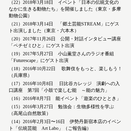
（22）2018年3月18日 イベント「日本の伝統文化の
なかに生きる動物たち」を開催しました（東京・多摩
動物公園）
（21）2018年3月14日 「郷土芸能STREAM」にゲス
ト出演しました（東京・六本木）
（20）2017年11月26日 公開・対話インタビュー講座
「ペチゼミひと」にゲスト出演
（19）2017年5月27日 小山薫堂さんのラジオ番組
「Futurescape」にゲスト出演
（18）2016年10月22日 歌舞伎をもっと、楽しもう！
（兵庫県）
（17）2016年10月8日 日比谷カレッジ 演劇への入
口講座 第7回「小鼓で楽しむ能 ～能の魅力」
（16）2016年8月7日 能イベント「遊楽のひととき」
（15）2016年3月27日 勉強会：生物多様性を学ぶ
（高尾山自然散策）
（14）2016年2月3日〜16日 伊勢丹新宿本店のイベン
ト「伝統芸能 Art Labo」（ご報告編）