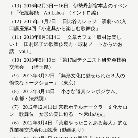
（13）2016年2月3日〜16日 伊勢丹新宿本店のイベン
ト「伝統芸能 Art Labo」（イントロ編）
（12）2015年11月7日 日比谷カレッジ 演劇への入
口講座第4回「小道具から楽しむ歌舞伎」
（11）2013年8月3日4日 文章カフェ「取材は楽し
い！ 田村民子の歌舞伎裏方・取材ノートからのお
話 vol.1」
（10）2013年5月10日 「第17回テクニスト研究会技術
交流会」（埼玉県）
（9） 2013年3月22日 「無形文化に魅せられた３人の
愉快なトークショー」（東京）
（8） 2013年3月14日 「小さな道具シンポジウム」
（京都・法然院）
（7） 2012年12月11日 京都ホテルオークラ「文化サロ
ン 歌舞伎 女形の美に迫る 〜床山の技」
（6） 2012年8月4日 『茶道やったことある芸人』的な
異業種交流会feat.銭湯（動画あり）