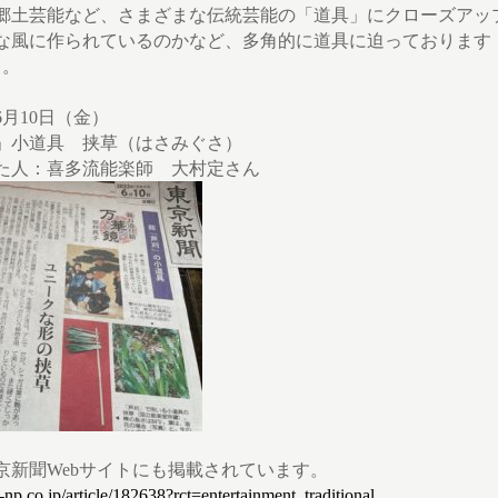
郷土芸能など、さまざまな伝統芸能の「道具」にクローズアッ
な風に作られているのかなど、多角的に道具に迫っております
）。
年6月10日（金）
」小道具 挟草（はさみぐさ）
た人：喜多流能楽師 大村定さん
京新聞Webサイトにも掲載されています。
np.co.jp/article/182638?rct=entertainment_traditional