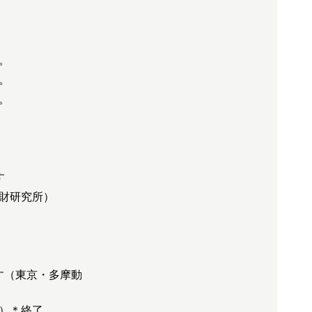
。
。
。
す
化財研究所）
す（東京・多摩動
催）＊終了