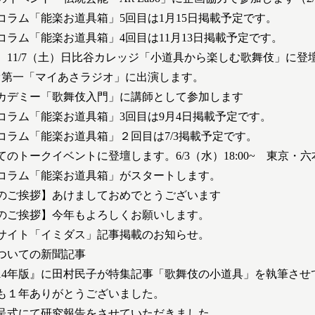
コラム「能楽お道具箱」5回目は1月15日掲載予定です。
コラム「能楽お道具箱」4回目は11月13日掲載予定です。
】11/7（土）日比谷カレッジ「小道具から楽しむ歌舞伎」に登
ジオ第一「マイあさラジオ」に出演します。
カデミー「歌舞伎入門」に講師として参加します
コラム「能楽お道具箱」3回目は9月4日掲載予定です。
コラム「能楽お道具箱」２回目は7/3掲載予定です。
のトークイベントに登壇します。6/3（水）18:00~ 東京・六
コラム「能楽お道具箱」がスタートします。
新年のご挨拶】あけましておめでとうございます
新年のご挨拶】今年もよろしくお願いします。
サイト「イミダス」記事掲載のお知らせ。
ついての新聞記事
014年版』に田村民子が特集記事「歌舞伎の小道具」を執筆させ
も１年ありがとうございました。
呈式にて研究報告をさせていただきました。