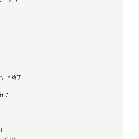
。
す。＊終了
終了
で）
2/16）