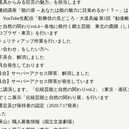
道具からみる狂言の魅力」を担当します
連続講座「能の扉 ～あなたは能の魅力に目覚めるか！？～」は
4日 YouTube生配信「歌舞伎の見どころ・大道具編 第1回『勧進
と自然の関わりvol.4～各地に根付く郷土芸能 東北の鹿踊（
コプラザ・東京）を行います
セキュリティアップ作業を行いました
い合わせ」をしたい方へ
不具合、解消しました
具合発生しております
不具合】サーバーアクセス障害、解消しました
不具合】サーバーアクセス障害が発生しています
18日に講演します。「伝統芸能と自然の関わりvol.2」（東京・港
でミニ展示「伝統芸能と自然の関わり展」を行います
定及び保持者の認定（2020.7.17発表）
した
床山）職人募集情報（国立文楽劇場）