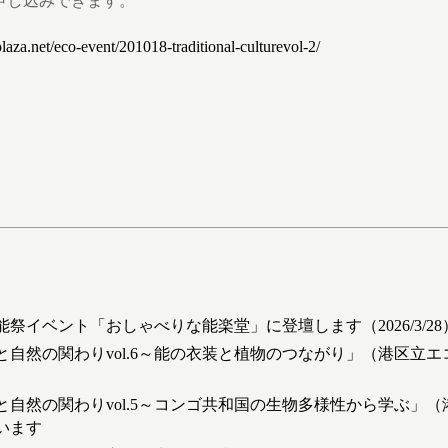
ら申し込みできます。
plaza.net/eco-event/201018-traditional-culturevol-2/
：
祭イベント「おしゃべりな能楽堂」に登壇します（2026/3/28
と自然の関わりvol.6～能の衣装と植物のつながり」（港区立
と自然の関わりvol.5～コンゴ共和国の生物多様性から学ぶ」
います