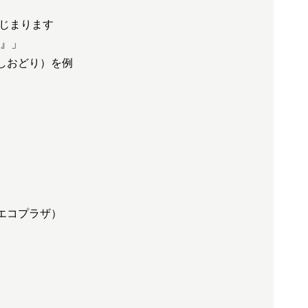
じまります
帳』」
ししおどり）を例
区エコプラザ）