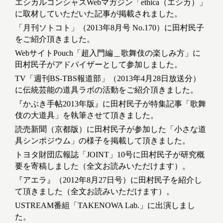
エシカルコンシャスWebマガジン「ethica（エシカ）」
に取材していただいた記事が掲載されました。
「月刊ソトコト」（2013年8月号 No.170）に田村民子
をご紹介頂きました。
WebサイトPouch「超入門編＿歌舞伎の楽しみ方」に
田村民子がアドバイザーとして参加しました。
TV「週刊BS-TBS報道部」（2013年4月28日放送分）
に伝統芸能の道具ラボの活動をご紹介頂きました。
『かぶき手帖2013年版』に田村民子が特集記事「歌舞
伎の大道具」を執筆させて頂きました。
読売新聞（京都版）に田村民子が参加した「小さな道
具シンポジウム」の様子を掲載して頂きました。
トヨタ財団広報誌「JOINT」10号に田村民子が研究概
要を寄稿しました（全文お読みいただけます）。
『アエラ』（2012年8月27日号）に田村民子を紹介し
て頂きました（全文お読みいただけます）。
USTREAM番組「TAKENOWA Lab.」に出演しまし
た。