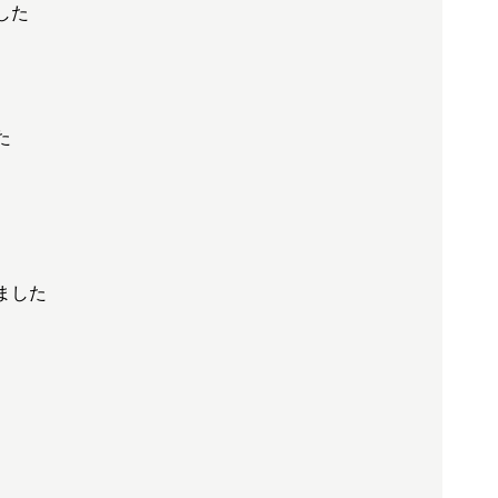
した
た
ました