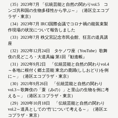
（35）2023年7月 「伝統芸能と自然の関わりvol.5 コ
ンゴ共和国の生物多様性から学ぶ～」（港区立エコプ
ラザ・東京）
（34）2023年7月 IRCI国際会議でコロナ禍の能装束製
作現場の状況について報告しました
（33）2023年7月 秩父宮記念市民会館、狂言の道具講
座
（32）2022年12月24日 タケノワ座（YouTube）歌舞
伎の見どころ・大道具編 第1回『勧進帳』
（31）2022年9月2日 「伝統芸能と自然の関わりvol.4
～各地に根付く郷土芸能 東北の鹿踊(ししおどり)を例
に～」（港区エコプラザ・東京）
（30）2021年9月26日 「伝統芸能と自然の関わり
vol.3～歌舞伎の「蓑（みの）」と里山の生物を例に考
える～」（港区エコプラザ・東京）
（29）2020年10月18日 「伝統芸能と自然の関わり
vol.2～道具としての‘竹’について考える～」（港区エ
コプラザ・東京）