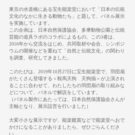
東京の水道橋にある宝生能楽堂において「日本の伝統
文化のなかに生きる動物たち」と題して、パネル展示
を実施しています。
この企画は、日本自然保護協会、多摩動物公園と伝統
芸能の道具ラボのコラボによるもの。この3者は、
2016年から交流をはじめ、共同取材や会合、シンポジ
ウムの開催などを重ねて「自然と伝統文化」の関わり
を調査、研究してきました。
このたびは、2019年10月27日に宝生能楽堂で、羽団扇
がたくさん登場する＜鞍馬天狗 天狗揃＞が上演され
ることに合わせて、わたしたちの羽団扇の取り組みな
どについて、パネルで解説をしています。
（パネル製作にあたっては、日本自然保護協会さんが
主軸となり、展示設営を行いました）
大変小さな展示ですが、能楽鑑賞などで能楽堂へおで
かけになることがありましたら、ぜひごらんくださ
い。