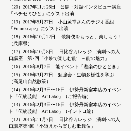
（20）2017年11月26日 公開・対話インタビュー講座
「ペチゼミひと」にゲスト出演
（19）2017年5月27日 小山薫堂さんのラジオ番組
「Futurescape」にゲスト出演
（18）2016年10月22日 歌舞伎をもっと、楽しもう！
（兵庫県）
（17）2016年10月8日 日比谷カレッジ 演劇への入
口講座 第7回「小鼓で楽しむ能 ～能の魅力」
（16）2016年8月7日 能イベント「遊楽のひととき」
（15）2016年3月27日 勉強会：生物多様性を学ぶ
（高尾山自然散策）
（14）2016年2月3日〜16日 伊勢丹新宿本店のイベン
ト「伝統芸能 Art Labo」（ご報告編）
（13）2016年2月3日〜16日 伊勢丹新宿本店のイベン
ト「伝統芸能 Art Labo」（イントロ編）
（12）2015年11月7日 日比谷カレッジ 演劇への入
口講座第4回「小道具から楽しむ歌舞伎」