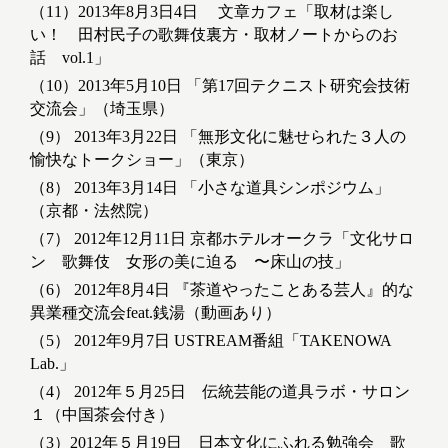
（11）2013年8月3日4日 文章カフェ「取材は楽し
い！ 田村民子の歌舞伎裏方・取材ノートからのお
話 vol.1」
（10）2013年5月10日 「第17回テクニスト研究会技術
交流会」（埼玉県）
（9） 2013年3月22日 「無形文化に魅せられた３人の
愉快なトークショー」（東京）
（8） 2013年3月14日 「小さな道具シンポジウム」
（京都・法然院）
（7） 2012年12月11日 京都ホテルオークラ「文化サロ
ン 歌舞伎 女形の美に迫る 〜床山の技」
（6） 2012年8月4日 『茶道やったことある芸人』的な
異業種交流会feat.銭湯（動画あり）
（5） 2012年9月7日 USTREAM番組「TAKENOWA
Lab.」
（4） 2012年５月25日 伝統芸能の道具ラボ・サロン
１（中国茶会付き）
（3）2012年５月19日 日本文化にふれる勉強会 歌