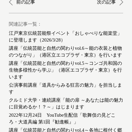
前の記事
次の記事
関連記事一覧：
江戸東京伝統芸能祭イベント「おしゃべりな能楽堂」
に登壇します（2026/3/28）
講座「伝統芸能と自然の関わりvol.6～能の衣装と植物
のつながり」（港区立エコプラザ・東京）を行います
講座「伝統芸能と自然の関わりvol.5～コンゴ共和国の
生物多様性から学ぶ」（港区エコプラザ・東京）を行
います
公演事前講座「道具からみる狂言の魅力」を担当しま
す
クルミド大学・連続講座「能の扉 ～あなたは能の魅力
に目覚めるか！？～」はじまります
2022年12月24日 YouTube生配信「歌舞伎の見どこ
ろ・大道具編 第1回『勧進帳』」
講座「伝統芸能と自然の関わりvol.4～各地に根付く郷