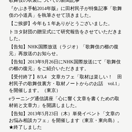
歌舞伎の衣裳についての新聞記事
『かぶき手帖2014年版』に田村民子が特集記事「歌舞
伎の小道具」を執筆させて頂きました。
【ご挨拶】今年も１年ありがとうございました。
トヨタ財団の贈呈式にて研究報告をさせていただきま
した。
【告知】NHK国際放送（ラジオ）「歌舞伎の櫛の復
元」再放送のお知らせ。
【告知】2013年9月26日にNHK国際放送にて「歌舞伎
の櫛の復元」をご紹介いただきます。
【受付終了】8/3,4 文章カフェ「取材は楽しい！ 田
村民子の歌舞伎裏方・取材ノートからのお話 vol.1」
を開催します。（東京）
eラーニング通信講座「心に響く文章を書くための取
材術と文章力」を開講しました。
【告知】2013年5月23日（木）単発イベント「文章の
お悩み相談カフェ」を開催します（東京・東向島）。
★終了しました