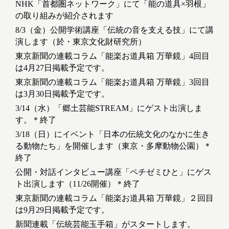
NHK「首都圏ネットワーク」にて「能の道具×羽根」
の取り組みが紹介されます
8/3（金）公開学術講座「伝統の音を支える技」にて講
演します（於・東京文化財研究所）
東京新聞の連載コラム「能楽お道具箱 万華鏡」4回目
は4月27日掲載予定です。
東京新聞の連載コラム「能楽お道具箱 万華鏡」3回目
は3月30日掲載予定です。
3/14（水）「郷土芸能STREAM」にゲスト出演しま
す。＊終了
3/18（日）にイベント「日本の伝統文化のなかに生き
る動物たち」を開催します（東京・多摩動物公園）＊
終了
公開・対話インタビュー講座「ペチゼミひと」にゲス
ト出演します（11/26開催）＊終了
東京新聞の連載コラム「能楽お道具箱 万華鏡」２回目
は9月29日掲載予定です。
新聞連載「伝統芸能玉手箱」がスタートします。