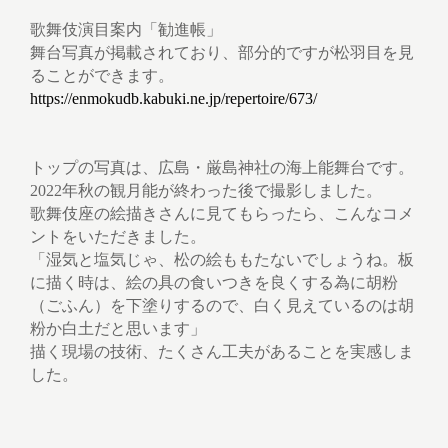
歌舞伎演目案内「勧進帳」
舞台写真が掲載されており、部分的ですが松羽目を見
ることができます。
https://enmokudb.kabuki.ne.jp/repertoire/673/
トップの写真は、広島・厳島神社の海上能舞台です。
2022年秋の観月能が終わった後で撮影しました。
歌舞伎座の絵描きさんに見てもらったら、こんなコメ
ントをいただきました。
「湿気と塩気じゃ、松の絵ももたないでしょうね。板
に描く時は、絵の具の食いつきを良くする為に胡粉
（ごふん）を下塗りするので、白く見えているのは胡
粉か白土だと思います」
描く現場の技術、たくさん工夫があることを実感しま
した。