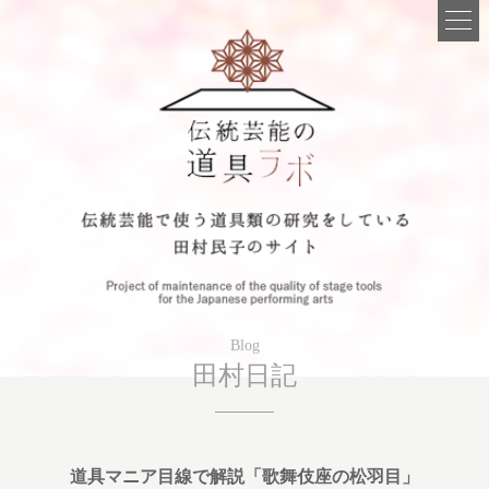
Blog
田村日記
道具マニア目線で解説「歌舞伎座の松羽目」