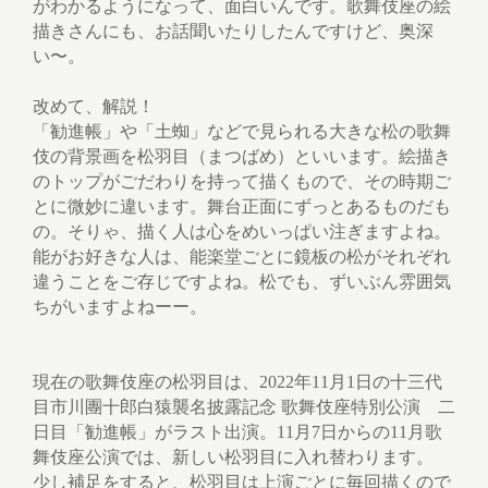
がわかるようになって、面白いんです。歌舞伎座の絵
描きさんにも、お話聞いたりしたんですけど、奥深
い〜。
改めて、解説！
「勧進帳」や「土蜘」などで見られる大きな松の歌舞
伎の背景画を松羽目（まつばめ）といいます。絵描き
のトップがごだわりを持って描くもので、その時期ご
とに微妙に違います。舞台正面にずっとあるものだも
の。そりゃ、描く人は心をめいっぱい注ぎますよね。
能がお好きな人は、能楽堂ごとに鏡板の松がそれぞれ
違うことをご存じですよね。松でも、ずいぶん雰囲気
ちがいますよねーー。
現在の歌舞伎座の松羽目は、2022年11月1日の十三代
目市川團十郎白猿襲名披露記念 歌舞伎座特別公演 二
日目「勧進帳」がラスト出演。11月7日からの11月歌
舞伎座公演では、新しい松羽目に入れ替わります。
少し補足をすると、松羽目は上演ごとに毎回描くので