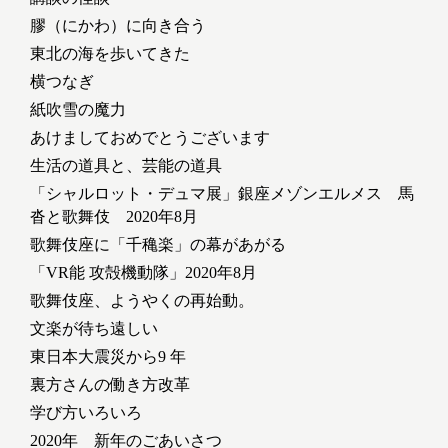
膠（にかわ）に向き合う
東北の海を歩いてきた
横つなぎ
紙吹雪の魔力
あけましておめでとうございます
生活の道具と、芸能の道具
「シャルロット・デュマ展」銀座メゾンエルメス 馬
沓と歌舞伎 2020年8月
歌舞伎座に「千穐楽」の幕があがる
「VR能 攻殻機動隊」2020年8月
歌舞伎座、ようやくの再始動。
文楽が待ち遠しい
東日本大震災から9 年
裏方さんの働き方改革
学び方いろいろ
2020年 新年のごあいさつ