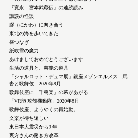
『寛永 宮本武蔵伝』の連続読み
講談の怪談
膠（にかわ）に向き合う
東北の海を歩いてきた
横つなぎ
紙吹雪の魔力
あけましておめでとうございます
生活の道具と、芸能の道具
「シャルロット・デュマ展」銀座メゾンエルメス 馬
沓と歌舞伎 2020年8月
歌舞伎座に「千穐楽」の幕があがる
「VR能 攻殻機動隊」2020年8月
歌舞伎座、ようやくの再始動。
文楽が待ち遠しい
東日本大震災から9 年
裏方さんの働き方改革