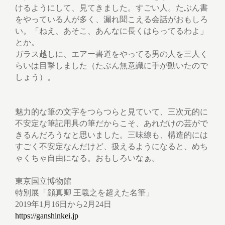
けるようにして、見てきました。すごい人。たぶん書
をやっている人が多く、漏れ聞こえる会話がおもしろ
い。「ねえ、あそこ、あんなに長くはらってるわよ」
とか。
ガラス越しに、エアー書道をやってる男の人を三人く
らいは目撃しました（たぶん無意識に手が動いたので
しょう）。
魅力的な筆の文字をつらつらと見ていて、三次元的に
不安定な筆記用具の筆だからこそ、あれだけの芸がで
きるんだろうなと思いました。三味線も、構造的には
すごく不安定なんだけど、扱えるようになると、めち
ゃくちゃ自由になる。おもしろいなぁ。
東京国立博物館
特別展「顔真卿 王羲之を超えた名筆」
2019年1月16日から2月24日
https://ganshinkei.jp