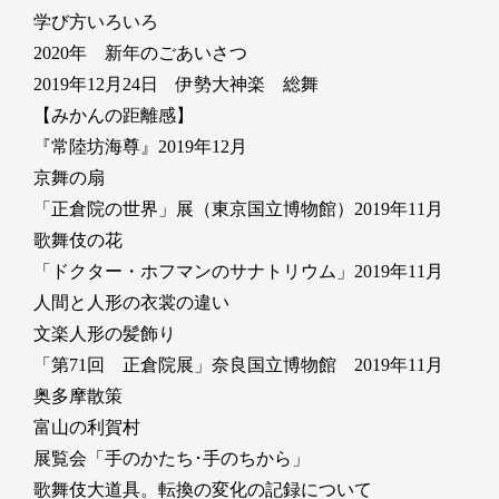
学び方いろいろ
2020年 新年のごあいさつ
2019年12月24日 伊勢大神楽 総舞
【みかんの距離感】
『常陸坊海尊』2019年12月
京舞の扇
「正倉院の世界」展（東京国立博物館）2019年11月
歌舞伎の花
「ドクター・ホフマンのサナトリウム」2019年11月
人間と人形の衣裳の違い
文楽人形の髪飾り
「第71回 正倉院展」奈良国立博物館 2019年11月
奥多摩散策
富山の利賀村
展覧会「手のかたち･手のちから」
歌舞伎大道具。転換の変化の記録について