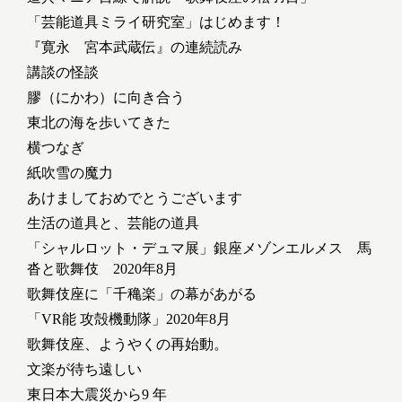
「芸能道具ミライ研究室」はじめます！
『寛永 宮本武蔵伝』の連続読み
講談の怪談
膠（にかわ）に向き合う
東北の海を歩いてきた
横つなぎ
紙吹雪の魔力
あけましておめでとうございます
生活の道具と、芸能の道具
「シャルロット・デュマ展」銀座メゾンエルメス 馬
沓と歌舞伎 2020年8月
歌舞伎座に「千穐楽」の幕があがる
「VR能 攻殻機動隊」2020年8月
歌舞伎座、ようやくの再始動。
文楽が待ち遠しい
東日本大震災から9 年