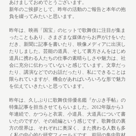
あけましておめでとうございます。
新年のご挨拶として、昨年の活動のご報告と本年の抱
負を綴ってみたいと思います。
昨年は、映画「国宝」のヒットで歌舞伎に注目が集ま
ったこともあり、さまざまな媒体からお声がけをいた
だき、新聞に記事を書いたり、映像メディアに出演し
たりしました。芸能の道具、そして裏方さんをはじめ
道具に携わる人たちの仕事の素晴らしさや魅力は、社
会に充分に伝わっていないと感じています。文章だっ
たり、講演などでのお話だったり、私にできることは
限られていますが、機会があればいろいろな形で魅力
を伝えていきたいと思っています。
昨年は、久しぶりに歌舞伎俳優名鑑『かぶき手帖』の
特集記事を担当させてもらいました。2012年版から3
年連続で、かつらと衣裳、小道具、大道具について書
いたのですが、その続編という感じです。歌舞伎の裏
方の世界は、それぞれに奥深く、また携わる人数も多
く私の中心的な研究フィールドです。前回の集中取材