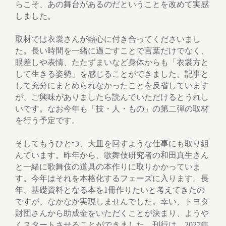
らこそ、あの舞台があるのだということを改めて実感
しました。
取材では衣裳さんが熱心に付き合ってくださいまし
た。長い時間を一緒に過ごすことで言葉だけでなく、
眼差しや表情、たたずまいなど身体からも「衣裳方と
して生きる姿勢」を感じることができました。記事と
して充分にまとめられなかったことを反省しています
が、ご興味がありましたら読んでいただけるとうれし
いです。なお今年も「技・人・もの」の第二弾の取材
を行う予定です。
そしてもうひとつ、大皿を回すような仕事にも取り組
んでいます。昨年から、歌舞伎研究者の和田真生さん
と一緒に歌舞伎の道具の本作りに取りかかっていま
す。今年はそれを本格化するフェーズに入ります。長
年、基礎資料となる本を1冊作りたいと考えてきたの
ですが、なかなか実現しませんでした。幸い、トヨタ
財団さんから助成金をいただくことが決まり、ようや
くスタートさせることができました。刊行は、2027年