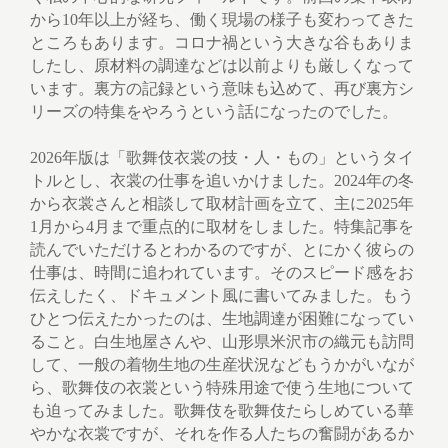
から10年以上が経ち、働く現場の様子も変わってきた
ところもあります。コロナ禍という大きな谷もありま
したし、原材料の調達などは以前よりも厳しくなって
います。裏方の記録という意味も込めて、再び裏方シ
リーズの特集をやろうという話になったのでした。
2026年版は「歌舞伎衣裳の技・人・もの」というタイ
トルとし、衣裳の仕事を追いかけました。2024年の冬
から衣裳さんと相談して取材計画を立て、主に2025年
1月から4月まで重点的に取材をしました。特集記事を
読んでいただけるとわかるのですが、とにかく彼らの
仕事は、時間に追われています。そのスピード感をお
伝えしたく、ドキュメント風に書いてみました。もう
ひとつ伝えたかったのは、生地調達が困難になってい
ること。白生地屋さんや、山形県米沢市の織元も訪問
して、一般の着物生地の生産状況などもうかがいなが
ら、歌舞伎の衣裳という特殊用途で使う生地について
も迫ってみました。歌舞伎を歌舞伎たらしめている華
やかな衣裳ですが、それを作る人たちの奮闘があるか